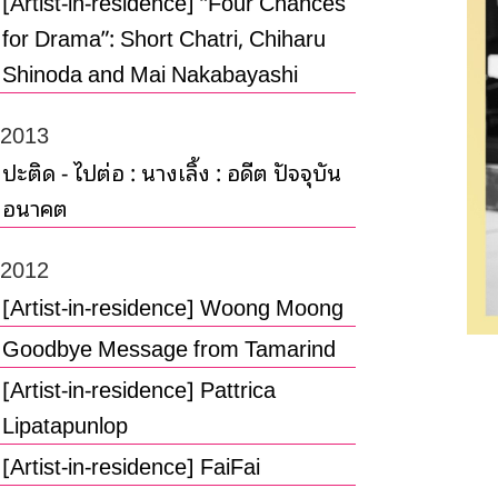
[Artist-in-residence] “Four Chances
for Drama”: Short Chatri, Chiharu
Shinoda and Mai Nakabayashi
2013
ปะติด - ไปต่อ : นางเลิ้ง : อดีต ปัจจุบัน
อนาคต
2012
[Artist-in-residence] Woong Moong
Goodbye Message from Tamarind
[Artist-in-residence] Pattrica
Lipatapunlop
[Artist-in-residence] FaiFai