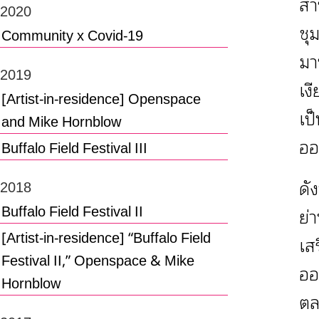
สำ
2020
ชุ
Community x Covid-19
มา
2019
เง
[Artist-in-residence] Openspace
เป
and Mike Hornblow
ออ
Buffalo Field Festival III
ดัง
2018
Buffalo Field Festival II
ย่
[Artist-in-residence] “Buffalo Field
เส
Festival II,” Openspace & Mike
ออ
Hornblow
ตล