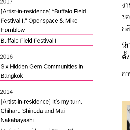
2017
งา
[Artist-in-residence] “Buffalo Field
ขอ
Festival I,” Openspace & Mike
กล
Hornblow
Buffalo Field Festival I
นิ
ตั
2016
Six Hidden Gem Communities in
กา
Bangkok
2014
[Artist-in-residence] It’s my turn,
Chiharu Shinoda and Mai
Nakabayashi