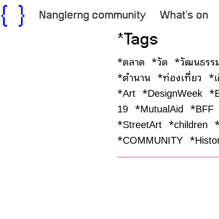
Nanglerng community
What’s on
*Tags
*ตลาด
*วัด
*วัฒนธร
*ตำนาน
*ท่องเที่ยว
*
*Art
*DesignWeek
*
19
*MutualAid
*BFF
*StreetArt
*children
*COMMUNITY
*Hist